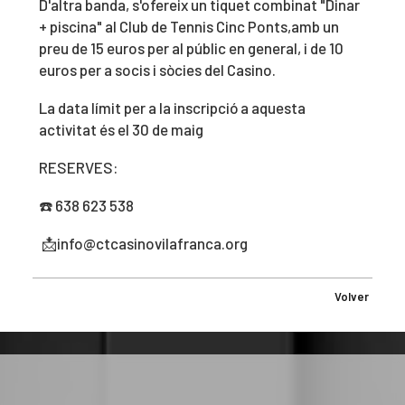
D'altra banda, s'ofereix un tiquet combinat "Dinar
+ piscina" al Club de Tennis Cinc Ponts,amb un
preu de 15 euros per al públic en general, i de 10
euros per a socis i sòcies del Casino.
La data límit per a la inscripció a aquesta
activitat és el 30 de maig
RESERVES:
☎️ 638 623 538
📩info@ctcasinovilafranca.org
Volver