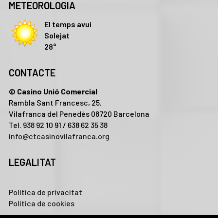
METEOROLOGIA
El temps avui
Solejat
28°
CONTACTE
© Casino Unió Comercial
Rambla Sant Francesc, 25.
Vilafranca del Penedès 08720 Barcelona
Tel. 938 92 10 91 / 638 62 35 38
info@ctcasinovilafranca.org
LEGALITAT
Política de privacitat
Política de cookies