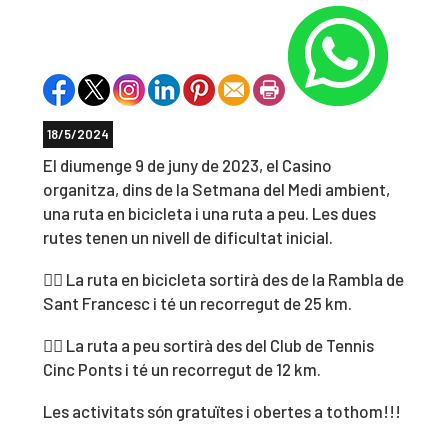
18/5/2024
El diumenge 9 de juny de 2023, el Casino
organitza, dins de la Setmana del Medi ambient,
una ruta en bicicleta i una ruta a peu. Les dues
rutes tenen un nivell de dificultat inicial.
👉🏻 La ruta en bicicleta sortirà des de la Rambla de
Sant Francesc i té un recorregut de 25 km.
👉🏻 La ruta a peu sortirà des del Club de Tennis
Cinc Ponts i té un recorregut de 12 km.
Les activitats són gratuïtes i obertes a tothom!!!