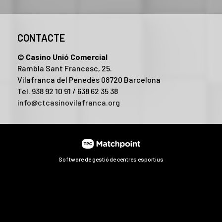
CONTACTE
© Casino Unió Comercial
Rambla Sant Francesc, 25.
Vilafranca del Penedès 08720 Barcelona
Tel. 938 92 10 91 / 638 62 35 38
info@ctcasinovilafranca.org
Software de gestió de centres esportius
l contingut i els anuncis, oferir funcions de xarxes socials i a
publicitat i anàlisi web, els quals poden combinar-la amb una a