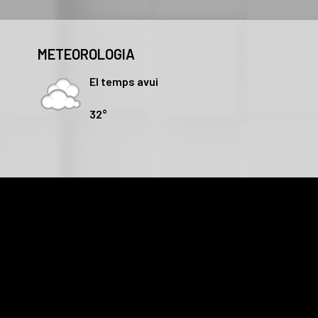
METEOROLOGIA
El temps avui
32°
Les cookies d'aquest lloc web es fan servir per personalitzar e
faci del lloc web amb els nostres partners de xarxes socials, 
recopilat a partir d'l'ús que hagi fet dels seus serveis.