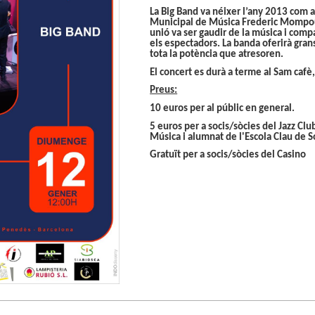
La Big Band va néixer l’any 2013 com a
Municipal de Música Frederic Mompou
unió va ser gaudir de la música i compa
els espectadors. La banda oferirà gran
tota la potència que atresoren.
El concert es durà a terme al
Sam cafè
Preus:
10 euros per al públic en general.
5 euros per a socis/sòcies del Jazz Cl
Música i alumnat de l'Escola Clau de S
Gratuït per a socis/sòcies del Casino