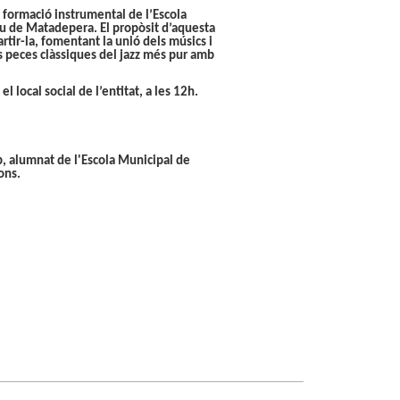
 formació instrumental de l’Escola
 de Matadepera. El propòsit d’aquesta
rtir-la, fomentant la unió dels músics i
s
peces clàssiques del jazz
més pur amb
,
el local social de l’entitat, a les 12h.
ub, alumnat de l'Escola Municipal de
ons.