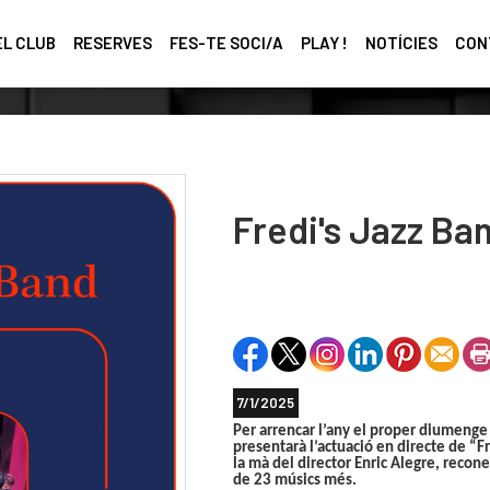
EL CLUB
RESERVES
FES-TE SOCI/A
PLAY !
NOTÍCIES
CON
Fredi's Jazz Ba
7/1/2025
Per arrencar l’any el proper diumenge
presentarà l’actuació en directe de
“Fr
la mà del director
Enric Alegre
, recon
de 23 músics més.