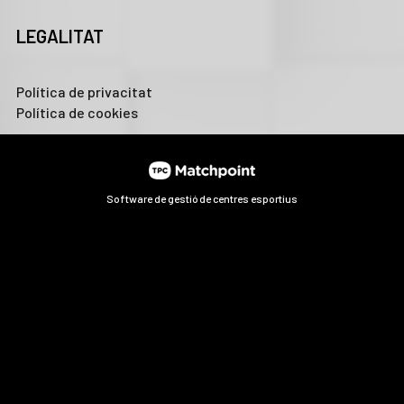
LEGALITAT
Política de privacitat
Política de cookies
Software de gestió de centres esportius
Les cookies d'aquest lloc web es fan servir per personalitzar
el contingut i els anuncis, oferir funcions de xarxes socials i
analitzar el trànsit. A més, compartim informació sobre l'ús
que faci del lloc web amb els nostres partners de xarxes
socials, publicitat i anàlisi web, els quals poden combinar-la
amb una altra informació que els hagi proporcionat o que
hagin recopilat a partir d'l'ús que hagi fet dels seus serveis.