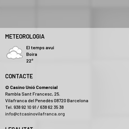
METEOROLOGIA
El temps avui
Boira
22°
CONTACTE
© Casino Unió Comercial
Rambla Sant Francesc, 25.
Vilafranca del Penedès 08720 Barcelona
Tel. 938 92 10 91 / 638 62 35 38
info@ctcasinovilafranca.org