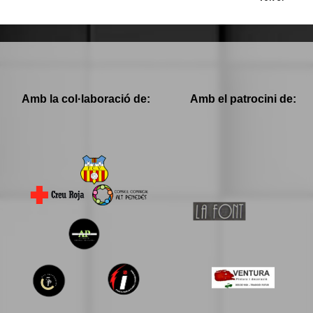
Amb la col·laboració de:
Amb el patrocini de: