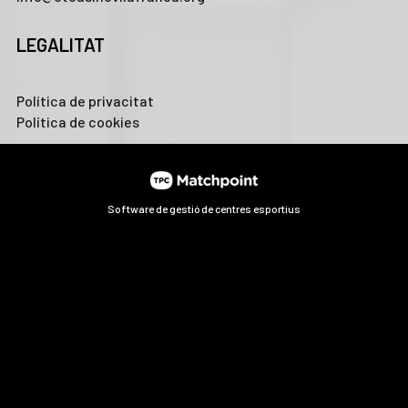
LEGALITAT
Política de privacitat
Política de cookies
Software de gestió de centres esportius
Les cookies d'aquest lloc web es fan servir per personalitzar
el contingut i els anuncis, oferir funcions de xarxes socials i
analitzar el trànsit. A més, compartim informació sobre l'ús
que faci del lloc web amb els nostres partners de xarxes
socials, publicitat i anàlisi web, els quals poden combinar-la
amb una altra informació que els hagi proporcionat o que
hagin recopilat a partir d'l'ús que hagi fet dels seus serveis.