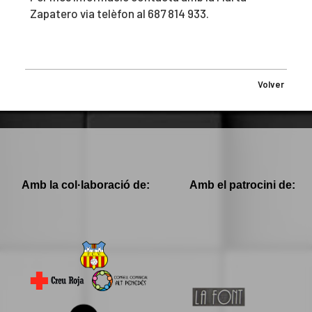
Zapatero via telèfon al 687 814 933.
Volver
Amb la col·laboració de:
Amb el patrocini de: