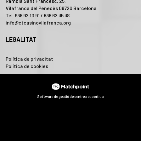
Rambla Sant Francesc, 25.
Vilafranca del Penedès 08720 Barcelona
Tel. 938 92 10 91 / 638 62 35 38
info@ctcasinovilafranca.org
LEGALITAT
Política de privacitat
Política de cookies
Software de gestió de centres esportius
Les cookies d'aquest lloc web es fan servir per personalitzar
el contingut i els anuncis, oferir funcions de xarxes socials i
analitzar el trànsit. A més, compartim informació sobre l'ús
que faci del lloc web amb els nostres partners de xarxes
socials, publicitat i anàlisi web, els quals poden combinar-la