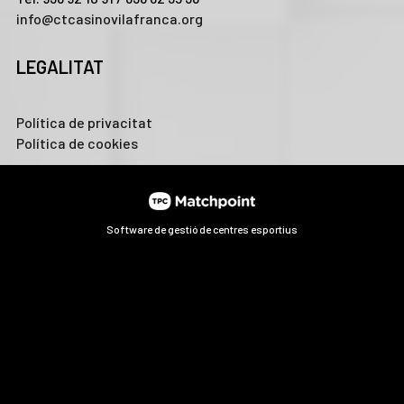
info@ctcasinovilafranca.org
LEGALITAT
Política de privacitat
Política de cookies
Software de gestió de centres esportius
Les cookies d'aquest lloc web es fan servir per personalitzar
el contingut i els anuncis, oferir funcions de xarxes socials i
analitzar el trànsit. A més, compartim informació sobre l'ús
que faci del lloc web amb els nostres partners de xarxes
socials, publicitat i anàlisi web, els quals poden combinar-la
amb una altra informació que els hagi proporcionat o que
hagin recopilat a partir d'l'ús que hagi fet dels seus serveis.