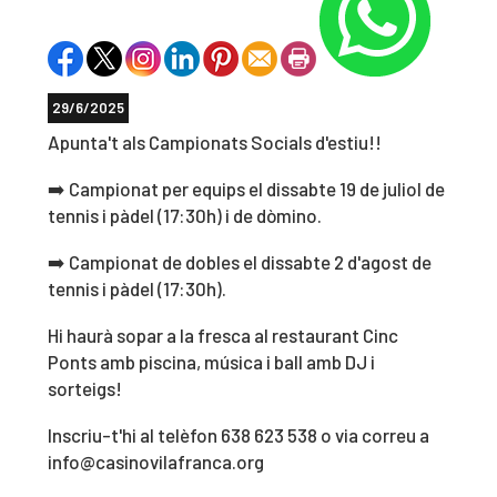
29/6/2025
Apunta't als Campionats Socials d'estiu!!
➡️ Campionat per equips el dissabte 19 de juliol de
tennis i pàdel (17:30h) i de dòmino.
➡️ Campionat de dobles el dissabte 2 d'agost de
tennis i pàdel (17:30h).
Hi haurà sopar a la fresca al restaurant Cinc
Ponts amb piscina, música i ball amb DJ i
sorteigs!
Inscriu-t'hi al telèfon 638 623 538 o via correu a
info@casinovilafranca.org