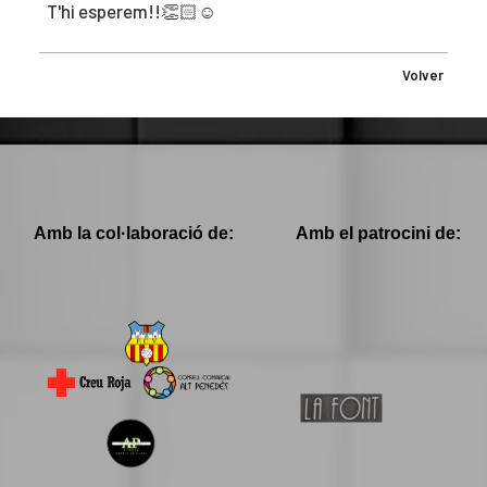
T'hi esperem!!👏🏻☺️
Volver
Amb la col·laboració de:
Amb el patrocini de: